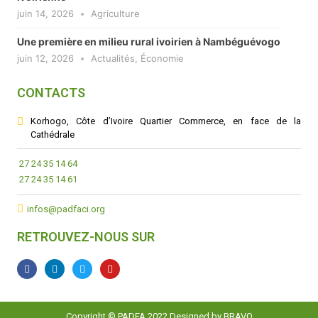
juin 14, 2026
Agriculture
Une première en milieu rural ivoirien à Nambéguévogo
juin 12, 2026
Actualités
,
Économie
CONTACTS
Korhogo, Côte d’Ivoire Quartier Commerce, en face de la
Cathédrale
27 24 35 14 64
27 24 35 14 61
infos@padfaci.org
RETROUVEZ-NOUS SUR
Copyright © PADFA 2022 Designed by
BRAVO