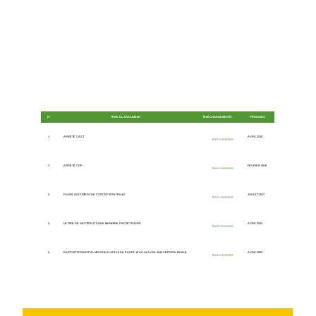
N°
TITRE DU DOCUMENT
TÉLÉCHARGEMENTS
PÉRIODES
1
ARRÊTÉ CAST
AVRIL 2018
TÉLÉCHARGER
2
ARRÊTÉ COP
FÉVRIER 2018
TÉLÉCHARGER
3
PADFA DOCUMENT DE CONCEPTION FINALE
JUILLET 2017
TÉLÉCHARGER
4
LETTRE DE GESTION ET AIDE-MEMOIRE PROJET PADFA
AVRIL 2024
TÉLÉCHARGER
5
RAPPORT PRINCIPAL MISSION D'APPUI DU PADFA 15 AU 24 AVRIL 2024 VERSION FINALE
AVRIL 2024
TÉLÉCHARGER