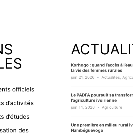
NS
ACTUALI
LES
Korhogo : quand l’accès à l’ea
la vie des femmes rurales
juin 21, 2026
Actualités
,
Agric
ts officiels
Le PADFA poursuit sa transfor
l’agriculture ivoirienne
s d’activités
juin 14, 2026
Agriculture
s d’études
Une première en milieu rural iv
isation des
Nambéguévogo