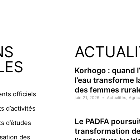
NS
ACTUALI
LES
Korhogo : quand l
l’eau transforme l
des femmes rural
ts officiels
juin 21, 2026
Actualités
,
Agric
s d’activités
Le PADFA poursui
s d’études
transformation d
isation des