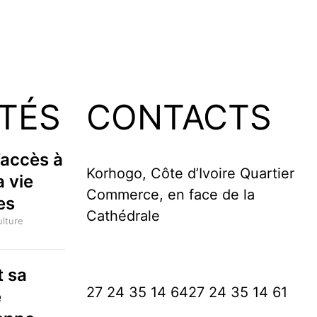
TÉS
CONTACTS
’accès à
Korhogo, Côte d’Ivoire Quartier
a vie
Commerce, en face de la
es
Cathédrale
ulture
t sa
27 24 35 14 64
27 24 35 14 61
e