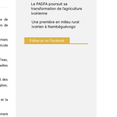
Le PADFA poursuit sa
transformation de l’agriculture
ivoirienne
se de
Une première en milieu rural
res de
ivoirien à Nambéguévogo
 mars
Follow us on Facebook
ricole
l’eau,
nelles
et des
plois,
 et la
ement