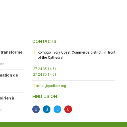
CONTACTS
u transforme
Korhogo, Ivory Coast Commerce district, in front
of the Cathedral
ure
27 24 35 14 64
mation de
27 24 35 14 61
infos@padfaci.org
FIND US ON
oirien à
ie