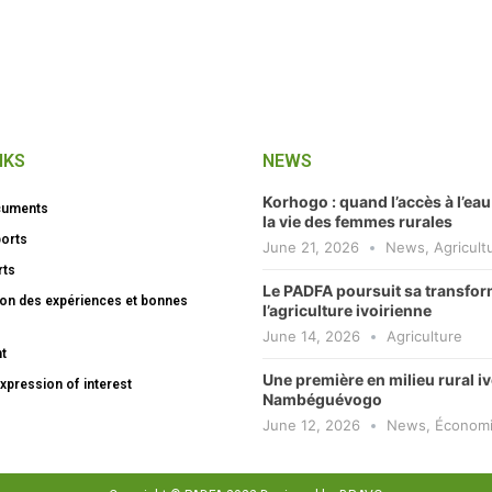
NKS
NEWS
Korhogo : quand l’accès à l’ea
ocuments
la vie des femmes rurales
ports
June 21, 2026
News
,
Agricult
rts
Le PADFA poursuit sa transfor
tion des expériences et bonnes
l’agriculture ivoirienne
June 14, 2026
Agriculture
nt
Une première en milieu rural iv
xpression of interest
Nambéguévogo
June 12, 2026
News
,
Économ