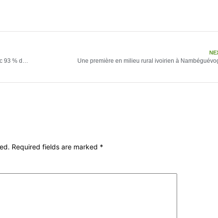
NE
Agriculture en Côte d’Ivoire : le PADFA confirme son impact avec 93 % d’exécution physique
Une première en milieu rural ivoirien à Nambéguévo
hed.
Required fields are marked
*