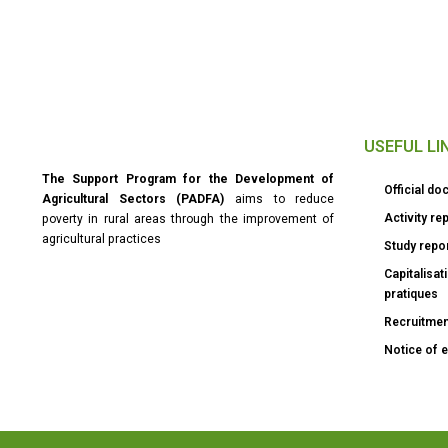
USEFUL LI
The Support Program for the Development of
Official d
Agricultural Sectors (PADFA)
aims to reduce
Activity re
poverty in rural areas through the improvement of
agricultural practices
Study repo
Capitalisa
pratiques
Recruitme
Notice of e