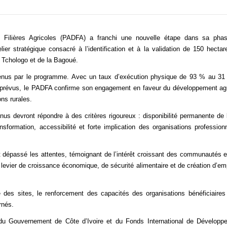
Filières Agricoles (PADFA) a franchi une nouvelle étape dans sa pha
ier stratégique consacré à l’identification et à la validation de 150 hecta
 Tchologo et de la Bagoué.
 obtenus par le programme. Avec un taux d’exécution physique de 93 % au 31
ent prévus, le PADFA confirme son engagement en faveur du développement ag
ons rurales.
enus devront répondre à des critères rigoureux : disponibilité permanente de 
sformation, accessibilité et forte implication des organisations profession
t dépassé les attentes, témoignant de l’intérêt croissant des communautés 
vier de croissance économique, de sécurité alimentaire et de création d’em
e des sites, le renforcement des capacités des organisations bénéficiaires
rnés.
 du Gouvernement de Côte d’Ivoire et du Fonds International de Développ